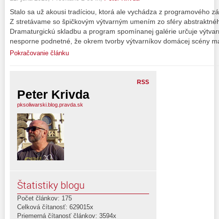
Stalo sa už akousi tradíciou, ktorá ale vychádza z programového zám
Z stretávame so špičkovým výtvarným umením zo sféry abstraktné
Dramaturgickú skladbu a program spomínanej galérie určuje výtvarní
nesporne podnetné, že okrem tvorby výtvarníkov domácej scény m
Pokračovanie článku
RSS
Peter Krivda
pksoliwarski.blog.pravda.sk
Štatistiky blogu
Počet článkov: 175
Celková čítanosť: 629015x
Priemerná čítanosť článkov: 3594x