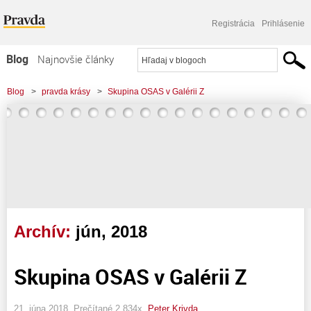
Registrácia
Prihlásenie
Blog
Najnovšie články
Najčítanejšie články
Blog
>
pravda krásy
>
Skupina OSAS v Galérii Z
Najkomentovanejšie články
Zoznam blogov
Komerčné blogy
Archív:
jún, 2018
Skupina OSAS v Galérii Z
21. júna 2018, Prečítané 2 834x,
Peter Krivda