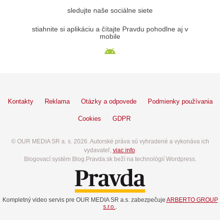
sledujte naše sociálne siete
stiahnite si aplikáciu a čítajte Pravdu pohodlne aj v
mobile
Kontakty
Reklama
Otázky a odpovede
Podmienky používania
Cookies
GDPR
© OUR MEDIA SR a. s. 2026. Autorské práva sú vyhradené a vykonáva ich
vydavateľ,
viac info
.
Blogovací systém Blog.Pravda.sk beží na technológií Wordpress.
Kompletný video servis pre OUR MEDIA SR a.s. zabezpečuje
ARBERTO GROUP
s.r.o.
.