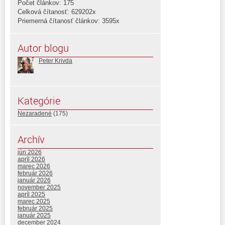
Počet článkov: 175
Celková čítanosť: 629202x
Priemerná čítanosť článkov: 3595x
Autor blogu
Peter Krivda
Kategórie
Nezaradené
(175)
Archív
jún 2026
apríl 2026
marec 2026
február 2026
január 2026
november 2025
apríl 2025
marec 2025
február 2025
január 2025
december 2024