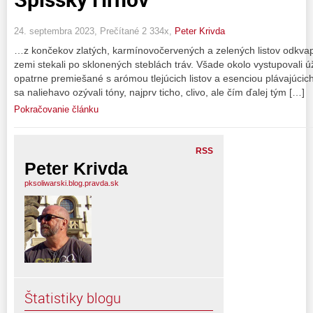
24. septembra 2023, Prečítané 2 334x,
Peter Krivda
…z končekov zlatých, karmínovočervených a zelených listov odkvapká
zemi stekali po sklonených steblách tráv. Všade okolo vystupovali
opatrne premiešané s arómou tlejúcich listov a esenciou plávajúcich 
sa naliehavo ozývali tóny, najprv ticho, clivo, ale čím ďalej tým […]
Pokračovanie článku
RSS
Peter Krivda
pksoliwarski.blog.pravda.sk
Štatistiky blogu