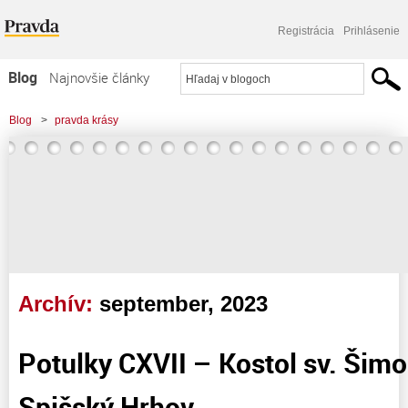
Registrácia
Prihlásenie
Blog
Najnovšie články
Najčítanejšie články
Blog
>
pravda krásy
Najkomentovanejšie články
>
Potulky CXVII - Kostol sv. Šimona a Júdu, Spišský Hrhov
Zoznam blogov
Komerčné blogy
Archív:
september, 2023
Potulky CXVII – Kostol sv. Šimo
Spišský Hrhov