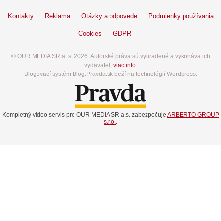
Kontakty
Reklama
Otázky a odpovede
Podmienky používania
Cookies
GDPR
© OUR MEDIA SR a. s. 2026. Autorské práva sú vyhradené a vykonáva ich
vydavateľ,
viac info
.
Blogovací systém Blog.Pravda.sk beží na technológií Wordpress.
Kompletný video servis pre OUR MEDIA SR a.s. zabezpečuje
ARBERTO GROUP
s.r.o.
.