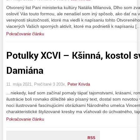
Otvorený list Pani ministerka kultúry Natália Milanová, Dlho som zv
osloviť Vás touto formou, ale nenašiel som iný spôsob, ako dať na v
verejnosti skutočnosti, ktoré ma viedli k napísaniu tohto Otvorenéh
viacerých Vašich sporných aktivít, ktoré ma podnietili k napísaniu [
Pokračovanie článku
Potulky XCVI – Kšinná, kostol 
Damiána
11. mája 2021, Prečítané 3 203x,
Peter Krivda
…niekedy, keď som začínal pomaly tápať tajomstvami, krásami, rom
ilustrácie boli rovnako dôležité ako písaný text, dostal som novotou 
noci ilustrované fascinujúcimi obrázkami Národného umelca Vincent
charakteristické štylizované kresby ma vťahovali do úchvatného, t
Pokračovanie článku
RSS