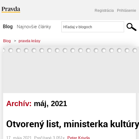
Registrácia
Prihlásenie
Blog
Najnovšie články
Najčítanejšie články
Blog
>
pravda krásy
Najkomentovanejšie články
Zoznam blogov
Komerčné blogy
Archív:
máj, 2021
Otvorený list, ministerka kultúr
17. mája 2021, Prečítané 3 051x,
Peter Krivda