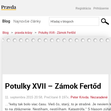
Registrácia
Prihlásenie
Blog
Najnovšie články
Najčítanejšie články
Blog
>
pravda krásy
>
Potulky XVII - Zámok Fertőd
Najkomentovanejšie články
Zoznam blogov
Komerčné blogy
Potulky XVII – Zámok Fertőd
11. septembra 2015 20:58
, Prečítané 8 197x,
Peter Krivda
,
Nezaradené
…“keby tak bolo viac času. Vieš čo, starý, to je strašné. Je neviem
to na zbláznenie. Nestíham, nestíííham. Katastrófa.“ S hlasom zúf