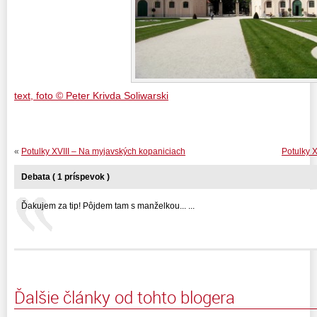
text, foto © Peter Krivda Soliwarski
«
Potulky XVIII – Na myjavských kopaniciach
Potulky X
Debata ( 1 príspevok )
Ďakujem za tip! Pôjdem tam s manželkou... ...
Ďalšie články od tohto blogera