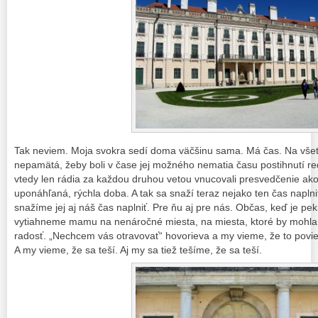
Tak neviem. Moja svokra sedí doma väčšinu sama. Má čas. Na všetk
nepamätá, žeby boli v čase jej možného nematia času postihnutí re
vtedy len rádia za každou druhou vetou vnucovali presvedčenie ako 
uponáhľaná, rýchla doba. A tak sa snaží teraz nejako ten čas naplniť
snažíme jej aj náš čas naplniť. Pre ňu aj pre nás. Občas, keď je pe
vytiahneme mamu na nenáročné miesta, na miesta, ktoré by mohla 
radosť. „Nechcem vás otravovať“ hovorieva a my vieme, že to povie
A my vieme, že sa teší. Aj my sa tiež tešíme, že sa teší.