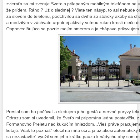
zvieraťa sa mi zveruje Sveťo s prilepeným mobilným telefónom na u
že prídem. Ráno ? Už o siedmej ? Viete ten násyp, to asi nebude on
za slovom do telefónu, podchvíľou sa dvíha zo stoličky akoby sa c
a medzitým v záchvate urputnej aktivity voľnou rukou kreslí niečo do
Ospravedlňujúco sa pozrie mojím smerom a ja chápavo prikyvujem
Prestal som ho počúvať a sledujem jeho gestá a nervné poryvy tela.
Odrazu som si uvedomil, že Sveťo mi pripomína jednu postavičku z 
Formanovho Preletu nad kukučím hniezdom. „Vieš práve pracujeme
lietajú. Však to poznáš“ otočil na mňa oči a ja už akosi automaticky
sa nezastavíte“ využil som jeho krátku pauzu k nádychu aby som m