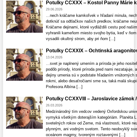
Potulky CCXXX – Kostol Panny Márie kr
29.06.2026
…nech kráčame kamkoľvek v hľadaní minula, nec
dotknúť sa odtlačkov našich predkov, kráčame neus
Kráčame dejinami, ktoré vydláždili cestu pod naši
vyhranili kameňom miesto svojho bytia, keď v ňom p
vysadili okultný strom, aby pri ňom [...]
Potulky CCXXIX – Ochtinská aragonito
13.04.2026
…svet je naplnený umením a príroda je jeho nosite
podôb prírody, ktoré príroda pred nami nezatajuje, 
dejiny umenia sú v podstate hľadaním vnútorných 
rokmi, alebo desaťročiami sme sa, taká malá skupi
Profesora Albína [...]
Potulky CCXXVIII – Jaroslavice zámok 
26.03.2026
Medzinárodný tím vedcov vedený Oxfordskou univerz
vymyká všetkým doterajším kategóriám. Planéta L 9
svetelných rokov od Zeme, má vlastnosti, ktoré 
plynným, ani vodným svetom. Tento neobvyklý sv
oceánom magmy, tvoreným roztavenými [...]