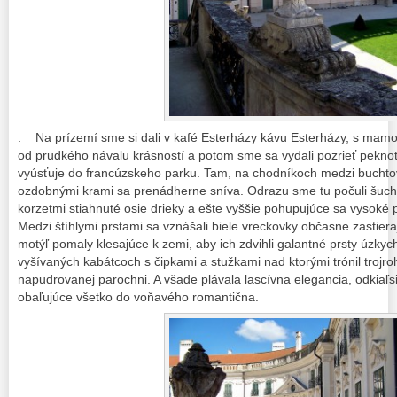
. Na prízemí sme si dali v kafé Esterházy kávu Esterházy, s mamo
od prudkého návalu krásností a potom sme sa vydali pozrieť peknotu
vyúsťuje do francúzskeho parku. Tam, na chodníkoch medzi buchto
ozdobnými krami sa prenádherne sníva. Odrazu sme tu počuli šuchot
korzetmi stiahnuté osie drieky a ešte vyššie pohupujúce sa vysoké 
Medzi štíhlymi prstami sa vznášali biele vreckovky občasne zastier
motýľ pomaly klesajúce k zemi, aby ich zdvihli galantné prsty úzky
vyšívaných kabátcoch s čipkami a stužkami nad ktorými trónil trojr
napudrovanej parochni. A všade plávala lascívna elegancia, odkiaľs
obaľujúce všetko do voňavého romantična.