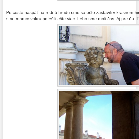
Po ceste naspäť na rodnú hrudu sme sa ešte zastavili v krásnom h
sme mamosvokru potešili ešte viac. Lebo sme mali čas. Aj pre ňu. 