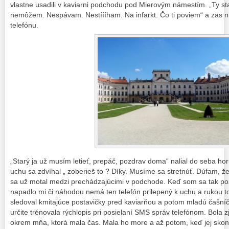
vlastne usadili v kaviarni podchodu pod Mierovým námestím. „Ty sta
nemôžem. Nespávam. Nestíííham. Na infarkt. Čo ti poviem“ a zas nie
telefónu.
„Starý ja už musím letieť, prepáč, pozdrav doma“ nalial do seba ho
uchu sa zdvíhal „ zoberieš to ? Díky. Musíme sa stretnúť. Dúfam, že
sa už motal medzi prechádzajúcimi v podchode. Keď som sa tak poz
napadlo mi či náhodou nemá ten telefón prilepený k uchu a rukou t
sledoval kmitajúce postavičky pred kaviarňou a potom mladú čašníčk
určite trénovala rýchlopis pri posielaní SMS správ telefónom. Bola z
okrem mňa, ktorá mala čas. Mala ho more a až potom, keď jej skončil