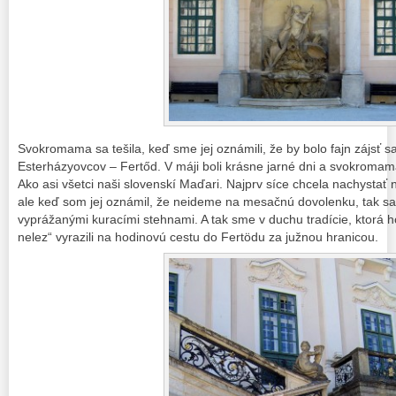
Svokromama sa tešila, keď sme jej oznámili, že by bolo fajn zájsť 
Esterházyovcov – Fertőd. V máji boli krásne jarné dni a svokroma
Ako asi všetci naši slovenskí Maďari. Najprv síce chcela nachystať n
ale keď som jej oznámil, že neideme na mesačnú dovolenku, tak sa
vyprážanými kuracími stehnami. A tak sme v duchu tradície, ktorá ho
nelez“ vyrazili na hodinovú cestu do Fertödu za južnou hranicou.