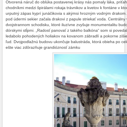
Otvorená náruč do oblúka postavenej krásy nás pomaly láka, priťah
chodníkmi medzi špirálami rokaja trávnikov a kvetov k fontáne v kto
urputný zápas kyprí junáčikovia s akýmsi hrozným vodným drakom. Za
pod údermi sekier začala drakovi z papule striekať voda. Centrálny
dvojstrannom schodisku, ktoré iluzívne zvyšuje monumentalitu bud
dórskymi stĺpmi. „Radosť panovať z takého balkóna“ som si povedal
ledabolo pohodených holiakov na kovanom zábradlí a pokorne zišie
ľud. Dvojpodlažnú budovu ukončuje balustráda, ktorá obieha po cel
ešte viac zdôrazňuje grandióznosť zámku