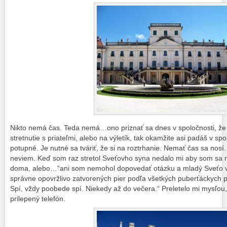
Nikto nemá čas. Teda nemá…ono priznať sa dnes v spoločnosti, že
stretnutie s priateľmi, alebo na výletík, tak okamžite asi padáš v s
potupné. Je nutné sa tváriť, že si na roztrhanie. Nemať čas sa nosí.
neviem. Keď som raz stretol Sveťovho syna nedalo mi aby som sa ne
doma, alebo…“ani som nemohol dopovedať otázku a mladý Sveťo vy
správne opovržlivo zatvorených pier podľa všetkých puberťáckych pr
Spí, vždy poobede spí. Niekedy až do večera.“ Preletelo mi mysľou,
prilepený telefón.