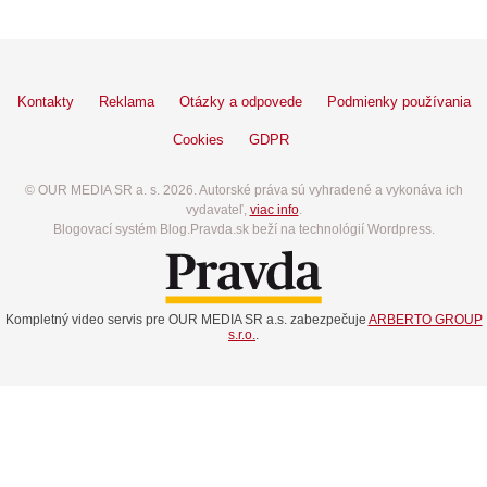
Kontakty
Reklama
Otázky a odpovede
Podmienky používania
Cookies
GDPR
© OUR MEDIA SR a. s. 2026. Autorské práva sú vyhradené a vykonáva ich
vydavateľ,
viac info
.
Blogovací systém Blog.Pravda.sk beží na technológií Wordpress.
Kompletný video servis pre OUR MEDIA SR a.s. zabezpečuje
ARBERTO GROUP
s.r.o.
.