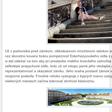
Už z parkoviska pred zámkom, obkolesenom množstvom stánkov so v
cez skvostnú kovanú bránu pompéznosť Esterházyovského sídla s 
si dal záležať na tom aby pri prestavbe malého loveckého zámočka v
veľkolepé prepychové sídlo, bolo už od vstupu jasné jeho vtedajšie
reprezentatívnosť a okázalosť zámku. Jeho snaha postaviť zámok v
nesporne podarila. Frivolné rokoko vystupuje z kyprých tvarov ust
niektorých miestach začína tolerovať strohosť klasicizmu.