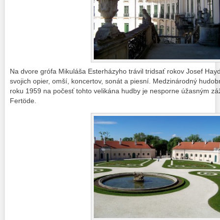
Na dvore grófa Mikuláša Esterházyho trávil tridsať rokov Josef H
svojich opier, omší, koncertov, sonát a piesní. Medzinárodný hudobn
roku 1959 na počesť tohto velikána hudby je nesporne úžasným zá
Fertöde.