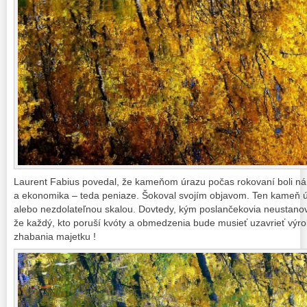
Laurent Fabius povedal, že kameňom úrazu počas rokovaní boli nár
a ekonomika – teda peniaze. Šokoval svojím objavom. Ten kameň
alebo nezdolateľnou skalou. Dovtedy, kým poslančekovia neustano
že každý, kto poruší kvóty a obmedzenia bude musieť uzavrieť výro
zhabania majetku !