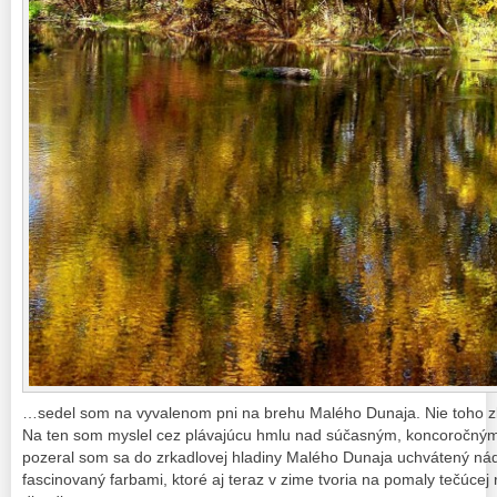
…sedel som na vyvalenom pni na brehu Malého Dunaja. Nie toho zl
Na ten som myslel cez plávajúcu hmlu nad súčasným, koncoročným
pozeral som sa do zrkadlovej hladiny Malého Dunaja uchvátený nád
fascinovaný farbami, ktoré aj teraz v zime tvoria na pomaly tečúcej 