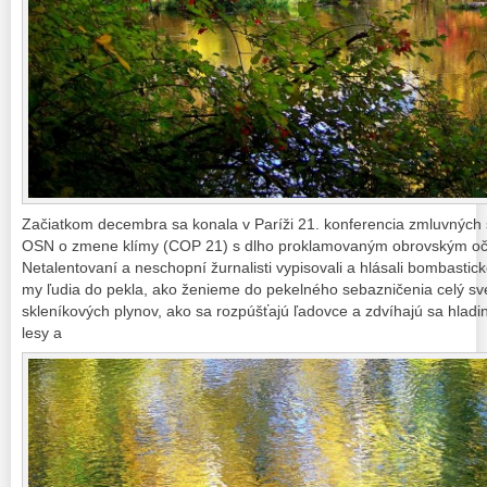
Začiatkom decembra sa konala v Paríži 21. konferencia zmluvnýc
OSN o zmene klímy (COP 21) s dlho proklamovaným obrovským oč
Netalentovaní a neschopní žurnalisti vypisovali a hlásali bombastic
my ľudia do pekla, ako ženieme do pekelného sebazničenia celý sve
skleníkových plynov, ako sa rozpúšťajú ľadovce a zdvíhajú sa hlad
lesy a