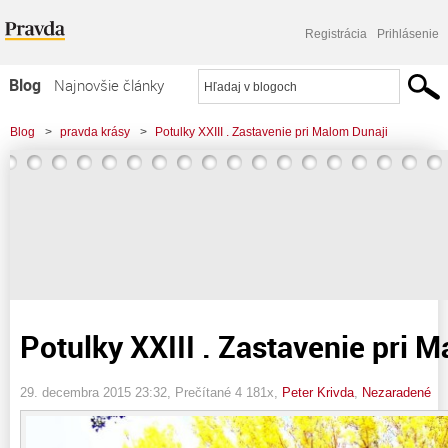
Registrácia
Prihlásenie
Blog
Najnovšie články
Najčítanejšie články
Blog
>
pravda krásy
>
Potulky XXIII . Zastavenie pri Malom Dunaji
Najkomentovanejšie články
Zoznam blogov
Komerčné blogy
Potulky XXIII . Zastavenie pri 
29. decembra 2015 23:32
, Prečítané 4 181x,
Peter Krivda
,
Nezaradené