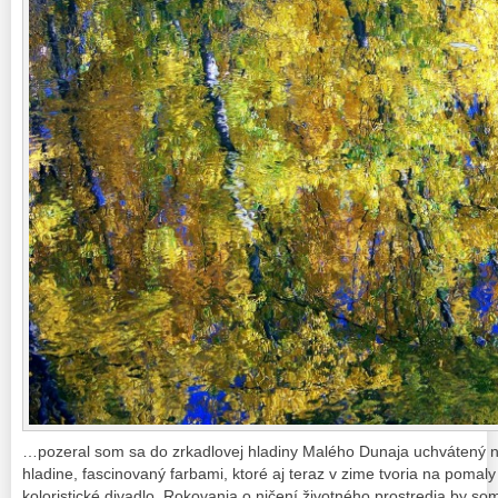
…pozeral som sa do zrkadlovej hladiny Malého Dunaja uchvátený 
hladine, fascinovaný farbami, ktoré aj teraz v zime tvoria na pomal
koloristické divadlo. Rokovania o ničení životného prostredia by som