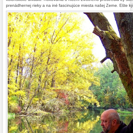
prenádhernej rieky a na iné fascinujúce miesta našej Zeme. Ešte k