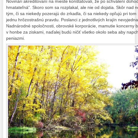
Novinári akreditovaní na mieste konštatovali, že po schválení dohod
hmatateľná“. Skoro som sa rozplakal, ale nie od dojatia. Skôr nad
tým, či sa niekedy pozerajú do zrkadla, či sa niekedy opľujú pri to
jednu hrôzostrašnú pravdu. Poslanci z jednotlivých krajín nevyjednal
Nadnárodné spoločnosti, obrovské korporácie, mamutie koncerny b
v honbe za ziskami, naďalej budú ničiť všetko okolo seba aby napc
peniazmi.