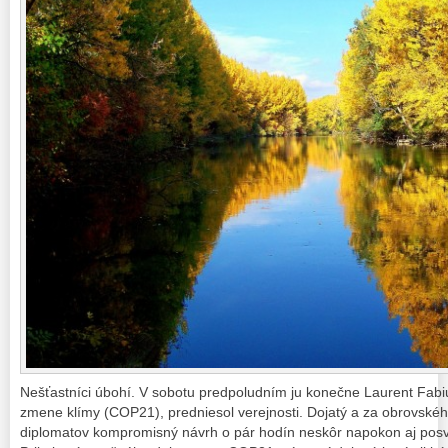
Nešťastníci úbohí. V sobotu predpoludním ju konečne Laurent Fabiu
zmene klímy (COP21), predniesol verejnosti. Dojatý a za obrovské
diplomatov kompromisný návrh o pár hodín neskôr napokon aj posv