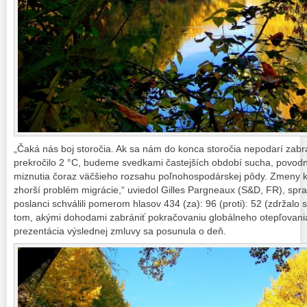
„Čaká nás boj storočia. Ak sa nám do konca storočia nepodarí zabrá
prekročilo 2 °C, budeme svedkami častejších období sucha, povodn
miznutia čoraz väčšieho rozsahu poľnohospodárskej pôdy. Zmeny kl
zhorší problém migrácie,“ uviedol Gilles Pargneaux (S&D, FR), spr
poslanci schválili pomerom hlasov 434 (za): 96 (proti): 52 (zdržalo
tom, akými dohodami zabrániť pokračovaniu globálneho otepľovania,
prezentácia výslednej zmluvy sa posunula o deň.