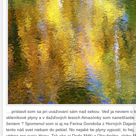
….pristavil som sa pri uvažovaní sám nad sebou. Veď ja neviem o 
skleníkové plyny a v dažďových lesoch Amazónky som nanešťastie n
ženiem ? Spomenul som si aj na Ferina Gondoša z Horných Dajarov 
tento náš svet niekam do pekiel. No nejaké tie plyny vypustí, to hej
utrhne pre svoju Hanu. Tak ako aj Dodo Mdlý z Okružného, alebo Mi