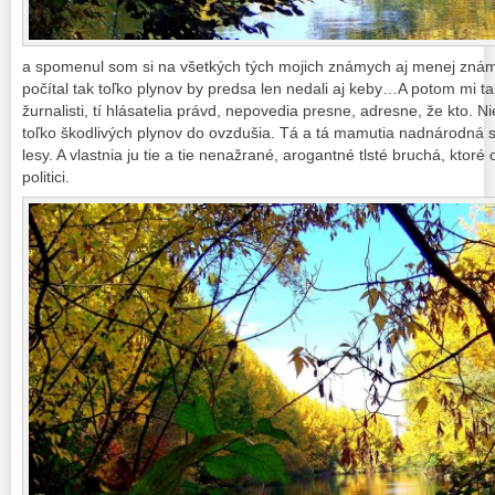
a spomenul som si na všetkých tých mojich známych aj menej znám
počítal tak toľko plynov by predsa len nedali aj keby…A potom mi ta
žurnalisti, tí hlásatelia právd, nepovedia presne, adresne, že kto. 
toľko škodlivých plynov do ovzdušia. Tá a tá mamutia nadnárodná 
lesy. A vlastnia ju tie a tie nenažrané, arogantné tlsté bruchá, ktoré
politici.