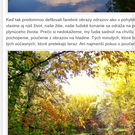
Keď tak predomnou defilovali farebné obrazy odrazov ako v pohybliv
vlastne aj náš život, naše žitie, naše ľudské konanie sa odráža na p
plynúceho života. Prečo si nedokážeme, my ľudia sadnúť na chvíľu n
pochopenie, poučenie z obrazov na hladine. Tých minulých, ktoré tadi
tých súčasných, ktoré pretekajú teraz. Ani najmenší pokus o poučen