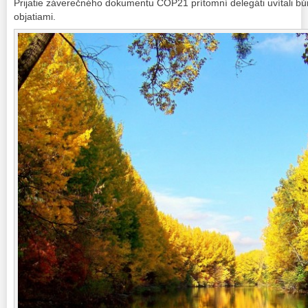
Prijatie záverečného dokumentu COP21 prítomní delegáti uvítali bú
objatiami.