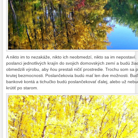
A nikto im to nezakáže, nikto ich neobmedzí, nikto sa im nepostaví.
poslanci jednotlivých krajín do svojich domovských zemí a budú žia
obmedzili výrobu, aby ňou prestali ničiť prostredie. Trochu som sa p
krutej bezmocnosti. Poslančekovia budú mať len dve možnosti. Buď 
bankové kontá a tichučko budú poslančekovať ďalej, alebo už neb
krútiť po starom.