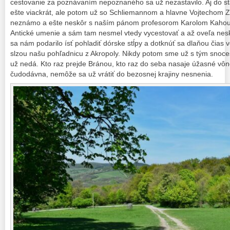
cestovanie za poznávaním nepoznaného sa už nezastavilo. Aj do s
ešte viackrát, ale potom už so Schliemannom a hlavne Vojtechom
neznámo a ešte neskôr s naším pánom profesorom Karolom Kahou
Antické umenie a sám tam nesmel vtedy vycestovať a až oveľa nesk
sa nám podarilo ísť pohladiť dórske stĺpy a dotknúť sa dlaňou čias 
slzou našu pohľadnicu z Akropoly. Nikdy potom sme už s tým snoce
už nedá. Kto raz prejde Bránou, kto raz do seba nasaje úžasné vô
čudodávna, nemôže sa už vrátiť do bezosnej krajiny nesnenia.