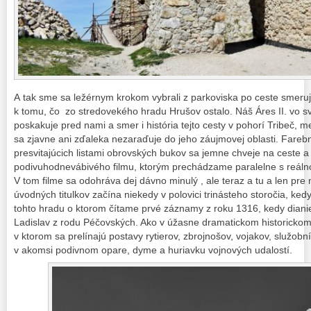
A tak sme sa ležérnym krokom vybrali z parkoviska po ceste smeru
k tomu, čo zo stredovekého hradu Hrušov ostalo. Náš Áres II. vo 
poskakuje pred nami a smer i história tejto cesty v pohorí Tribeč,
sa zjavne ani zďaleka nezaraďuje do jeho záujmovej oblasti. Fare
presvitajúcich listami obrovských bukov sa jemne chveje na ceste a 
podivuhodnevábivého filmu, ktorým prechádzame paralelne s reálno
V tom filme sa odohráva dej dávno minulý , ale teraz a tu a len pre
úvodných titulkov začína niekedy v polovici trinásteho storočia, ke
tohto hradu o ktorom čítame prvé záznamy z roku 1316, kedy dianie
Ladislav z rodu Péčovských. Ako v úžasne dramatickom historickom t
v ktorom sa prelínajú postavy rytierov, zbrojnošov, vojakov, služob
v akomsi podivnom opare, dyme a huriavku vojnových udalostí.