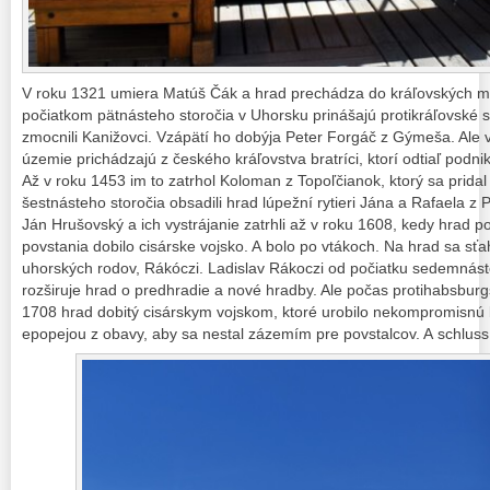
V roku 1321 umiera Matúš Čák a hrad prechádza do kráľovských maj
počiatkom pätnásteho storočia v Uhorsku prinášajú protikráľovské s
zmocnili Kanižovci. Vzápätí ho dobýja Peter Forgáč z Gýmeša. Ale v p
územie prichádzajú z českého kráľovstva bratríci, ktorí odtiaľ podni
Až v roku 1453 im to zatrhol Koloman z Topoľčianok, ktorý sa pridal 
šestnásteho storočia obsadili hrad lúpežní rytieri Jána a Rafaela z
Ján Hrušovský a ich vystrájanie zatrhli až v roku 1608, kedy hrad 
povstania dobilo cisárske vojsko. A bolo po vtákoch. Na hrad sa sťa
uhorských rodov, Rákóczi. Ladislav Rákoczi od počiatku sedemnást
rozširuje hrad o predhradie a nové hradby. Ale počas protihabsburg
1708 hrad dobitý cisárskym vojskom, ktoré urobilo nekompromisnú 
epopejou z obavy, aby sa nestal zázemím pre povstalcov. A schluss