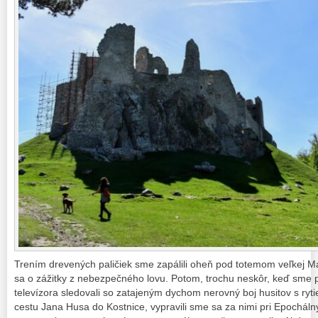
Trením drevených paličiek sme zapálili oheň pod totemom veľkej M
sa o zážitky z nebezpečného lovu. Potom, trochu neskôr, keď sme 
televízora sledovali so zatajeným dychom nerovný boj husitov s ryt
cestu Jana Husa do Kostnice, vypravili sme sa za nimi pri Epocháln