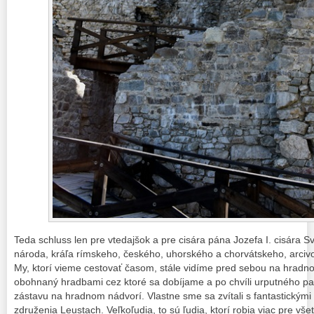
Teda schluss len pre vtedajšok a pre cisára pána Jozefa I. cisára 
národa, kráľa rímskeho, českého, uhorského a chorvátskeho, arciv
My, ktorí vieme cestovať časom, stále vidíme pred sebou na hrad
obohnaný hradbami cez ktoré sa dobíjame a po chvíli urputného p
zástavu na hradnom nádvorí. Vlastne sme sa zvítali s fantastickým
združenia Leustach. Veľkoľudia, to sú ľudia, ktorí robia viac pre vše