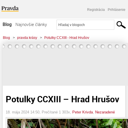
Registrácia
Prihlásenie
Blog
Najnovšie články
Najčítanejšie články
Blog
>
pravda krásy
>
Potulky CCXIII - Hrad Hrušov
Najkomentovanejšie články
Zoznam blogov
Komerčné blogy
Potulky CCXIII – Hrad Hrušov
18. mája 2024 14:50
, Prečítané 1 303x,
Peter Krivda
,
Nezaradené