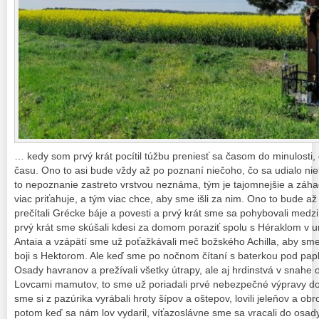
… kedy som prvý krát pocítil túžbu preniesť sa časom do minulosti,
času. Ono to asi bude vždy až po poznaní niečoho, čo sa udialo nie
to nepoznanie zastreto vrstvou neznáma, tým je tajomnejšie a záhad
viac priťahuje, a tým viac chce, aby sme išli za nim. Ono to bude a
prečítali Grécke báje a povesti a prvý krát sme sa pohybovali medz
prvý krát sme skúšali kdesi za domom poraziť spolu s Héraklom v
Antaia a vzápätí sme už poťažkávali meč božského Achilla, aby s
boji s Hektorom. Ale keď sme po nočnom čítaní s baterkou pod papl
Osady havranov a prežívali všetky útrapy, ale aj hrdinstvá v snahe
Lovcami mamutov, to sme už poriadali prvé nebezpečné výpravy do
sme si z pazúrika vyrábali hroty šípov a oštepov, lovili jeleňov a 
potom keď sa nám lov vydaril, víťazoslávne sme sa vracali do osady,