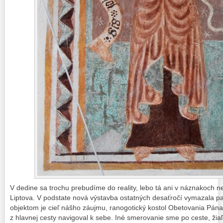
V dedine sa trochu prebudíme do reality, lebo tá ani v náznakoch n
Liptova. V podstate nová výstavba ostatných desaťročí vymazala pa
objektom je cieľ nášho záujmu, ranogotický kostol Obetovania Pána
z hlavnej cesty navigoval k sebe. Iné smerovanie sme po ceste, žia