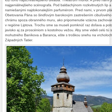
najgeniálnejšieho scénografa. Pod baldachýnom rozkvitnutých líp a 
namiešanými najdokonalejším parfumérom. Pred nami, v prvom plá
Obetovania Pána so šindľovým barokovým zastrešením cibuľového t
chrámu spoza obranného muru, ako pripomenutie vzácna zachovanej
v regióne Liptova. Trochu sme sa museli pomknúť raz doľava a pot
javisko aj za proscéniom s kostolnou vežou. Aby sme videli celú t
mohutného Baníkova a Baranca, ešte s troškou snehu na vrcholoch,
Západných Tatier.