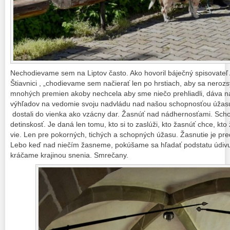
Nechodievame sem na Liptov často. Ako hovoril báječný spisovateľ
Štiavnici , „chodievame sem načierať len po hrstiach, aby sa nerozs
mnohých premien akoby nechcela aby sme niečo prehliadli, dáva 
výhľadov na vedomie svoju nadvládu nad našou schopnosťou úžas
dostali do vienka ako vzácny dar. Žasnúť nad nádhernosťami. Schop
detinskosť. Je daná len tomu, kto si to zaslúži, kto žasnúť chce, kto 
vie. Len pre pokorných, tichých a schopných úžasu. Žasnutie je pr
Lebo keď nad niečím žasneme, pokúšame sa hľadať podstatu údivu,
kráčame krajinou snenia. Smrečany.