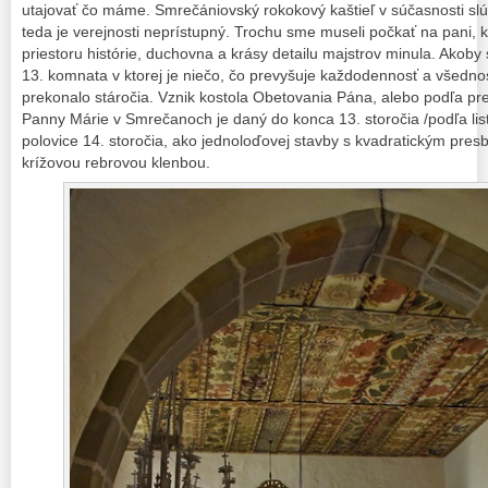
utajovať čo máme. Smrečániovský rokokový kaštieľ v súčasnosti slú
teda je verejnosti neprístupný. Trochu sme museli počkať na pani, k
priestoru histórie, duchovna a krásy detailu majstrov minula. Akoby
13. komnata v ktorej je niečo, čo prevyšuje každodennosť a všednos
prekonalo stáročia. Vznik kostola Obetovania Pána, alebo podľa pre
Panny Márie v Smrečanoch je daný do konca 13. storočia /podľa listin
polovice 14. storočia, ako jednoloďovej stavby s kvadratickým presb
krížovou rebrovou klenbou.