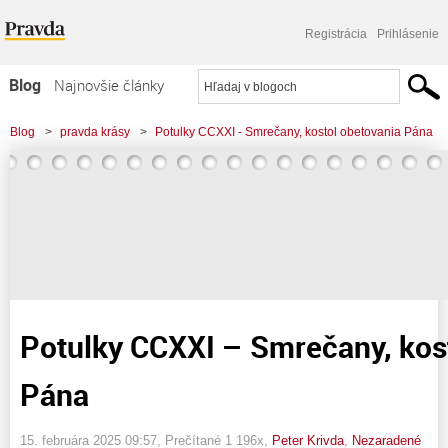
Registrácia
Prihlásenie
Blog
Najnovšie články
Najčítanejšie články
Blog
>
pravda krásy
>
Potulky CCXXI - Smrečany, kostol obetovania Pána
Najkomentovanejšie články
Zoznam blogov
Komerčné blogy
Potulky CCXXI – Smrečany, kos
Pána
15. februára 2025 09:57
, Prečítané 1 196x,
Peter Krivda
,
Nezaradené