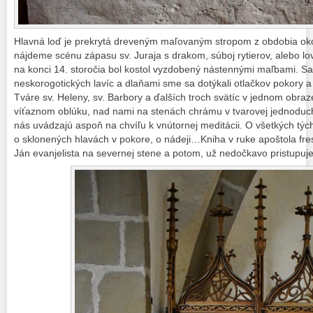
Hlavná loď je prekrytá dreveným maľovaným stropom z obdobia ok
nájdeme scénu zápasu sv. Juraja s drakom, súboj rytierov, alebo
na konci 14. storočia bol kostol vyzdobený nástennými maľbami. Sa
neskorogotických lavíc a dlaňami sme sa dotýkali otlačkov pokory 
Tváre sv. Heleny, sv. Barbory a ďalších troch svätíc v jednom obra
víťaznom oblúku, nad nami na stenách chrámu v tvarovej jednoducho
nás uvádzajú aspoň na chvíľu k vnútornej meditácii. O všetkých týc
o sklonených hlavách v pokore, o nádeji…Kniha v ruke apoštola fre
Ján evanjelista na severnej stene a potom, už nedočkavo pristupuj