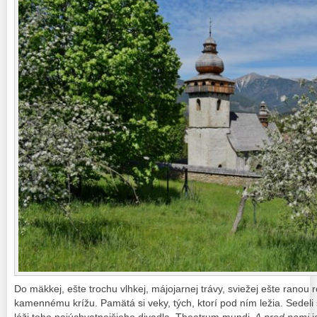
Do mäkkej, ešte trochu vlhkej, májojarnej trávy, sviežej ešte ranou 
kamennému krížu. Pamätá si veky, tých, ktorí pod ním ležia. Sedel
lóži toho najúchvatnejšieho divadla. Theatrum mundi.
A pred nami
j